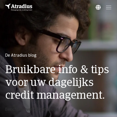
De Atradius blog
Bruikbare info & tips
voor uw dagelijks
credit management.
Berichten over Sectornieuws (2)