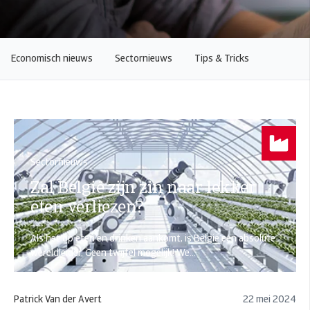
Economisch nieuws
Sectornieuws
Tips & Tricks
Sectornieuws
Zal België zijn zin naar lekker
eten verliezen?
Als het op eten en drinken aankomt, is België een absolute
wereldleider. Geen twijfel mogelijk! We...
Patrick Van der Avert
22 mei 2024