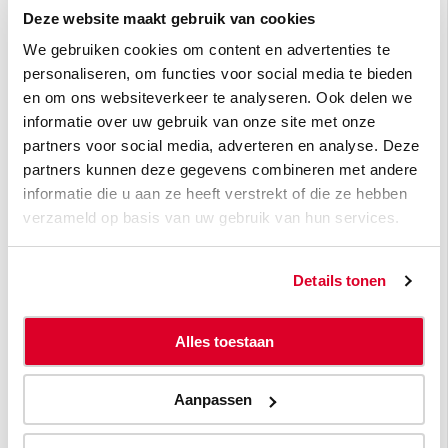
Deze website maakt gebruik van cookies
We gebruiken cookies om content en advertenties te
personaliseren, om functies voor social media te bieden
Ja, ik wil graag de nieuwsbrief Atradius
en om ons websiteverkeer te analyseren. Ook delen we
Flash ontvangen.
informatie over uw gebruik van onze site met onze
partners voor social media, adverteren en analyse. Deze
Atradius doet er alles aan om jouw privacy te beschermen.
partners kunnen deze gegevens combineren met andere
Door hieronder op verzenden te klikken geef je
toestemming aan Atradius om je e-mailadres op te slaan en
informatie die u aan ze heeft verstrekt of die ze hebben
te verwerken om je van de gevraagde content te voorzien.
verzameld op basis van uw gebruik van hun services.
Je kunt je op elk moment afmelden voor deze berichten.
Bekijk hier ons
privacybeleid
.
Details tonen
Alles toestaan
Aanpassen