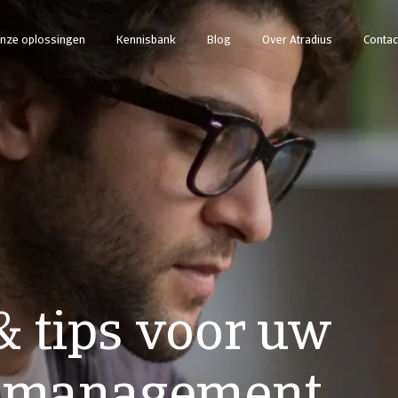
nze oplossingen
Kennisbank
Blog
Over Atradius
Contac
& tips voor uw