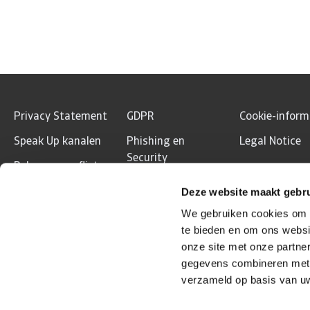
Privacy Statement
GDPR
Cookie-inform
Speak Up kanalen
Phishing en
Legal Notice
Security
Belangenconflicten
Vergoeding
Deze website maakt gebru
tussenpersonen
We gebruiken cookies om c
te bieden en om ons websi
onze site met onze partne
gegevens combineren met a
verzameld op basis van uw
© Atradius N.V. 2004 - 2026