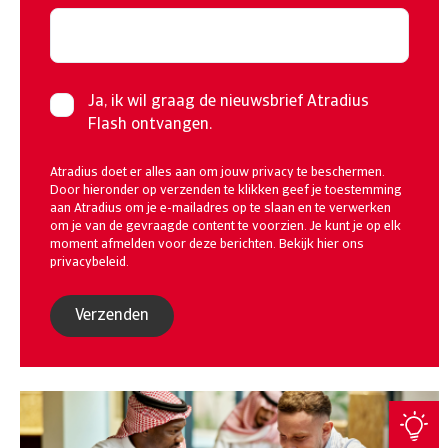
Ja, ik wil graag de nieuwsbrief Atradius
Flash ontvangen.
Atradius doet er alles aan om jouw privacy te beschermen.
Door hieronder op verzenden te klikken geef je toestemming
aan Atradius om je e-mailadres op te slaan en te verwerken
om je van de gevraagde content te voorzien. Je kunt je op elk
moment afmelden voor deze berichten. Bekijk hier ons
privacybeleid
.