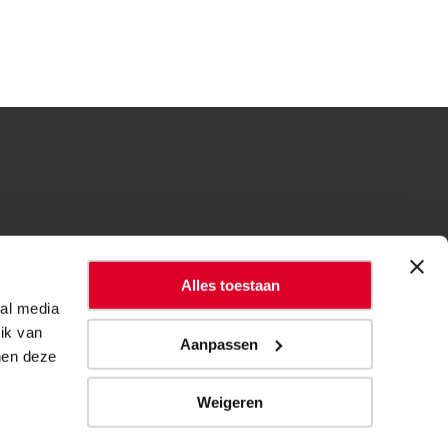
Alles toestaan
ial media
ik van
Aanpassen
nen deze
Weigeren
Een bedrijf van