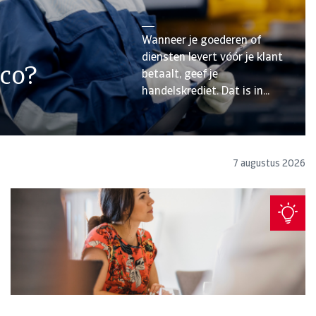
Wanneer je goederen of
diensten levert vóór je klant
ico?
betaalt, geef je
handelskrediet. Dat is in...
7 augustus 2026