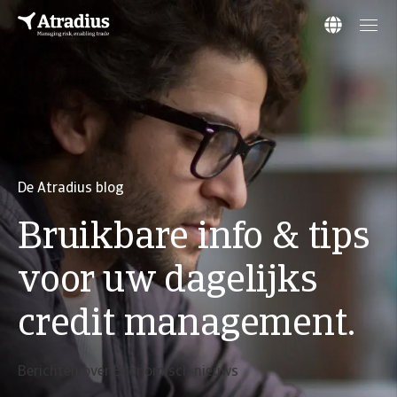
De Atradius blog
Bruikbare info & tips
voor uw dagelijks
credit management.
Berichten over Economisch nieuws