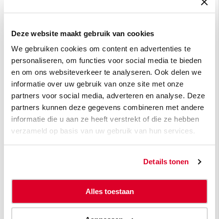
E-mail
*
Deze website maakt gebruik van cookies
We gebruiken cookies om content en advertenties te
personaliseren, om functies voor social media te bieden
en om ons websiteverkeer te analyseren. Ook delen we
Ja, ik wil graag de nieuwsbrief Atradius
informatie over uw gebruik van onze site met onze
Flash ontvangen.
partners voor social media, adverteren en analyse. Deze
partners kunnen deze gegevens combineren met andere
Atradius doet er alles aan om jouw privacy te beschermen.
informatie die u aan ze heeft verstrekt of die ze hebben
Door hieronder op verzenden te klikken geef je
verzameld op basis van uw gebruik van hun services.
toestemming aan Atradius om je e-mailadres op te slaan en
te verwerken om je van de gevraagde content te voorzien.
Je kunt je op elk moment afmelden voor deze berichten.
Bekijk hier ons
privacybeleid
.
Details tonen
Alles toestaan