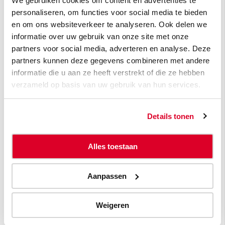
We gebruiken cookies om content en advertenties te
personaliseren, om functies voor social media te bieden
De Belgische federatie van de chemische industrie en
en om ons websiteverkeer te analyseren. Ook delen we
de life sciences sector,
essenscia
, wijst op het belang
informatie over uw gebruik van onze site met onze
van innovatie vanuit de industrie om de
partners voor social media, adverteren en analyse. Deze
klimaatverandering aan te pakken. Dit omvat het
partners kunnen deze gegevens combineren met andere
informatie die u aan ze heeft verstrekt of die ze hebben
gebruik van koolstofafvang en -opslag, maar ook het
verzameld op basis van uw gebruik van hun services.
gebruik ervan. Het gebruik van de afgevangen
koolstof bij de productie van chemicaliën zoals
ethanol ondersteunt bijvoorbeeld een circulaire
Details tonen
economie en helpt chemische producenten om
effectief meer te doen met minder.
Alles toestaan
Onze kredietanalisten met specialisatie in de
chemiesector erkennen dat België vrij snel nieuwe
Aanpassen
technologieën toepast om de uitstoot van
broeikasgassen te verminderen. Hoewel dit ertoe
Weigeren
bijdraagt dat de Belgische industrie op schema blijft
wat de EU-doelstellingen betreft, kan het haar ook