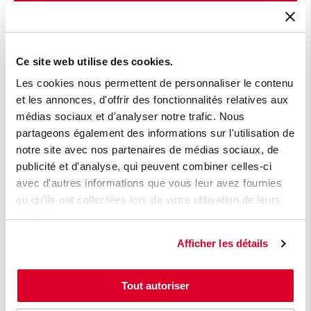
Newsletter
Les meilleures nouvelles au meilleur moment
Ce site web utilise des cookies.
dans votre boîte mails
Les cookies nous permettent de personnaliser le contenu
et les annonces, d'offrir des fonctionnalités relatives aux
E-mail
*
médias sociaux et d'analyser notre trafic. Nous
partageons également des informations sur l'utilisation de
notre site avec nos partenaires de médias sociaux, de
publicité et d'analyse, qui peuvent combiner celles-ci
avec d'autres informations que vous leur avez fournies
Oui, je souhaite recevoir les Flashs
ou qu'ils ont collectées lors de votre utilisation de leurs
Atradius.
services.
Atradius fait tout pour protéger votre vie privée. En cliquant
Afficher les détails
sur 'Envoyer', vous autorisez Atradius à enregistrer et à
traiter votre adresse e-mail afin de vous fournir le contenu
demandé. Vous pouvez vous désabonner de ces messages
à tout moment. Voir
ici
.
Tout autoriser