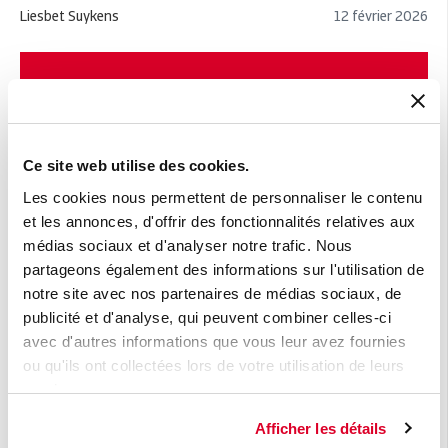
Liesbet Suykens
12 février 2026
Newsletter
Les meilleures nouvelles au meilleur moment
dans votre boîte mails
Ce site web utilise des cookies.
Les cookies nous permettent de personnaliser le contenu
E-mail
*
et les annonces, d'offrir des fonctionnalités relatives aux
médias sociaux et d'analyser notre trafic. Nous
partageons également des informations sur l'utilisation de
notre site avec nos partenaires de médias sociaux, de
publicité et d'analyse, qui peuvent combiner celles-ci
Oui, je souhaite recevoir les Flashs
avec d'autres informations que vous leur avez fournies
Atradius.
ou qu'ils ont collectées lors de votre utilisation de leurs
services.
Atradius fait tout pour protéger votre vie privée. En cliquant
sur 'Envoyer', vous autorisez Atradius à enregistrer et à
Afficher les détails
traiter votre adresse e-mail afin de vous fournir le contenu