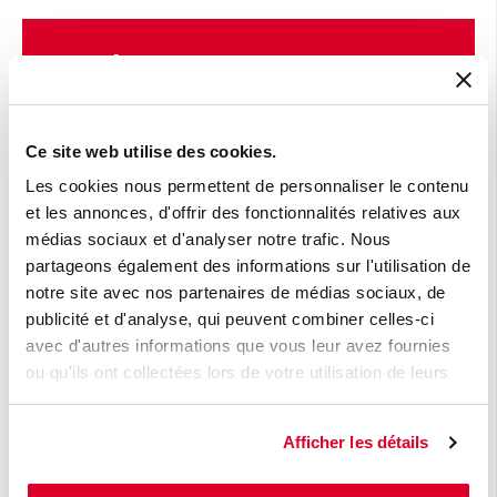
Newsletter
Les meilleures nouvelles au meilleur moment
dans votre boîte mails
Ce site web utilise des cookies.
Les cookies nous permettent de personnaliser le contenu
E-mail
*
et les annonces, d'offrir des fonctionnalités relatives aux
médias sociaux et d'analyser notre trafic. Nous
partageons également des informations sur l'utilisation de
notre site avec nos partenaires de médias sociaux, de
publicité et d'analyse, qui peuvent combiner celles-ci
Oui, je souhaite recevoir les Flashs
avec d'autres informations que vous leur avez fournies
Atradius.
ou qu'ils ont collectées lors de votre utilisation de leurs
services.
Atradius fait tout pour protéger votre vie privée. En cliquant
sur 'Envoyer', vous autorisez Atradius à enregistrer et à
Afficher les détails
traiter votre adresse e-mail afin de vous fournir le contenu
demandé. Vous pouvez vous désabonner de ces messages
à tout moment. Voir
ici
.