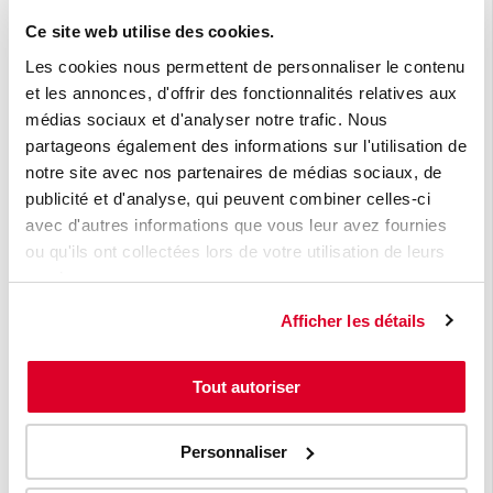
employées et de l'exploitation du potentiel de
Ce site web utilise des cookies.
croissance encore présent dans nos PME.
Les cookies nous permettent de personnaliser le contenu
et les annonces, d'offrir des fonctionnalités relatives aux
Reste à savoir si cela se produira.
médias sociaux et d'analyser notre trafic. Nous
Quelles sont les perspectives
partageons également des informations sur l'utilisation de
notre site avec nos partenaires de médias sociaux, de
économiques mondiales ?
publicité et d'analyse, qui peuvent combiner celles-ci
avec d'autres informations que vous leur avez fournies
À l'échelle mondiale, le fait le plus marquant est que
ou qu'ils ont collectées lors de votre utilisation de leurs
l'inflation se rapproche des objectifs fixés par la
services.
plupart des banques centrales, à un rythme tel qu'il
Afficher les détails
est peu probable qu'elle déclenche une nouvelle
récession.
Tout autoriser
La croissance du commerce reste modeste, en
particulier en Europe où elle peut être qualifiée de «
Personnaliser
faible ». Les principaux moteurs de la croissance
mondiale restent l'Asie, en particulier les économies