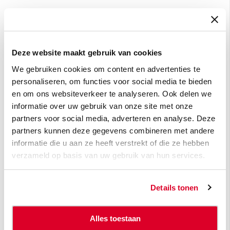
Als ik mijn
betalingstermijnen korter
Deze website maakt gebruik van cookies
zet dan die van de
We gebruiken cookies om content en advertenties te
personaliseren, om functies voor social media te bieden
concurrentie, word ik dan
en om ons websiteverkeer te analyseren. Ook delen we
minder aantrekkelijk voor
informatie over uw gebruik van onze site met onze
partners voor social media, adverteren en analyse. Deze
klanten en prospecten?
partners kunnen deze gegevens combineren met andere
informatie die u aan ze heeft verstrekt of die ze hebben
Als je cashflow de gemiddelde betalingstermijnen
verzameld op basis van uw gebruik van hun services.
voor jouw sector gemakkelijk aankan, is het
misschien beter om je termijnen niet te veranderen.
Details tonen
Betalingstermijnen die aanzienlijk korter zijn dan het
gemiddelde in je sector kunnen je inderdaad minder
aantrekkelijk maken om zaken mee te doen en
Alles toestaan
kunnen je misschien zelfs het imago geven van een