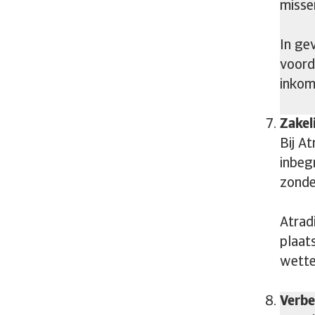
misse
In ge
voord
inkom
Zakel
Bij At
inbeg
zonde
Atrad
plaat
wette
Verbe