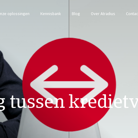
nze oplossingen
Kennisbank
Blog
Over Atradius
Contac
g tussen krediet