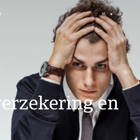
t
NL
verzekering en