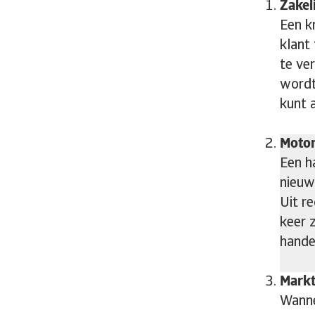
Zakeli
Een k
klant
te ve
wordt
kunt 
Motor
Een h
nieuw
Uit r
keer 
hande
Markt
Wanne