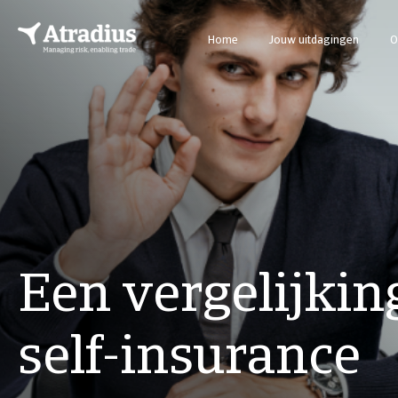
Home
Jouw uitdagingen
O
Een vergelijkin
self-insurance