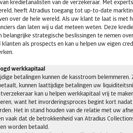
van kredietanalisten van de verzekeraar. Met experts 
ereld, heeft Atradius toegang tot up-to-date marktin
jven over de hele wereld. Als uw klant te laat is met 
anciers dan laten wij u dat meteen weten. Deze kredie
n belangrijke strategische beslissingen te nemen ov
 klanten als prospects en kan u helpen uw eigen cr
erken.
ogd werkkapitaal
ijdige betalingen kunnen de kasstroom belemmeren. Zel
betaalt, kunnen laattijdige betalingen uw liquiditeits
etverzekeraar kan u helpen werkkapitaal vrij te maken
teren, want het invorderingsproces begint kort nadat 
den. Het in stand houden van de relatie met uw afnem
n vaak dat de betrokkenheid van Atradius Collections
ren worden betaald.