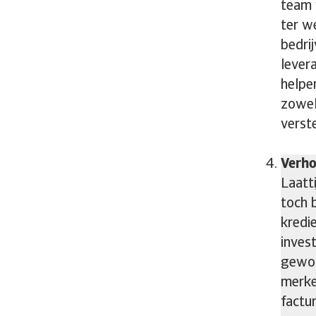
team 
ter w
bedri
lever
helpe
zowel
verst
Verho
Laatt
toch 
kredi
inves
gewor
merke
factu