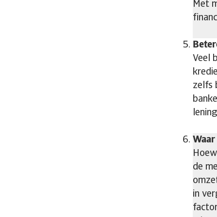
Met m
financ
Beter
Veel 
kredi
zelfs
banke
lenin
Waar 
Hoewe
de me
omzet.
in ve
facto