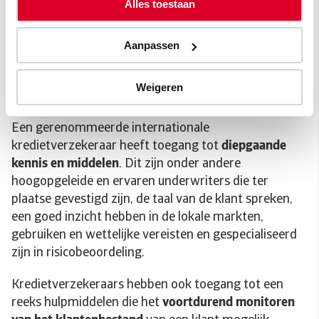
beperken hiermee hun kredietrisico..
Alles toestaan
Gebruik maken van de
Aanpassen
uitgebreide middelen van
Weigeren
een kredietverzekeraar
Een gerenommeerde internationale
kredietverzekeraar heeft toegang tot
diepgaande
kennis en middelen
. Dit zijn onder andere
hoogopgeleide en ervaren underwriters die ter
plaatse gevestigd zijn, de taal van de klant spreken,
een goed inzicht hebben in de lokale markten,
gebruiken en wettelijke vereisten en gespecialiseerd
zijn in risicobeoordeling.
Kredietverzekeraars hebben ook toegang tot een
reeks hulpmiddelen die het
voortdurend monitoren