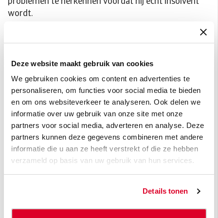
problemen te herkennen voordat hij echt insolvent
wordt.
Toegang tot professionele
credit
Deze website maakt gebruik van cookies
managementondersteuning.
We gebruiken cookies om content en advertenties te
personaliseren, om functies voor social media te bieden
Veel grotere bedrijven werken met een interne
en om ons websiteverkeer te analyseren. Ook delen we
creditmanagementafdeling. Voor kmo’s kan het een
informatie over uw gebruik van onze site met onze
hele uitdaging zijn om effectieve
partners voor social media, adverteren en analyse. Deze
kredietbeoordelingen uit te voeren zonder
partners kunnen deze gegevens combineren met andere
broodnodige middelen van hun kernactiviteiten te
informatie die u aan ze heeft verstrekt of die ze hebben
onttrekken. Dit is waar uitbestede credit
verzameld op basis van uw gebruik van hun services.
managementondersteuning het meest effectief kan
zijn. Veel bedrijven maken gebruik van de sterke
Details tonen
ondersteuning die een
kredietverzekeringsmaatschappij op dit vlak biedt en