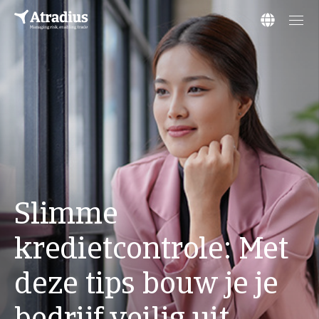
Slimme
kredietcontrole: Met
deze tips bouw je je