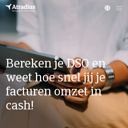
Bereken je DSO en
weet hoe snel jij je
facturen omzet in
cash!