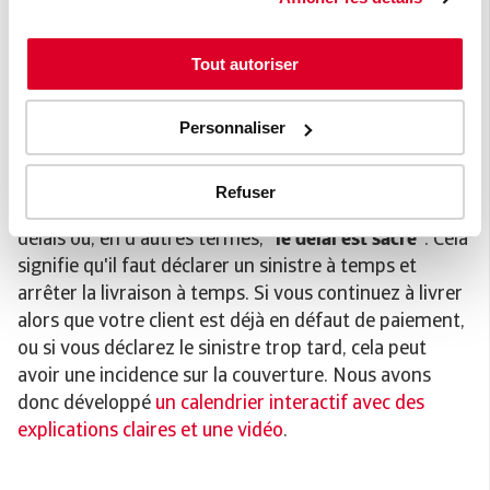
certain montant.
Parfois, la limite de crédit que vous obtenez diffère
Tout autoriser
du montant que vous avez demandé, ou la couverture
est refusée. En tant qu'entrepreneur, vous devez
Personnaliser
alors décider de livrer quand même, mais à vos
risques et périls, en tout ou en partie.
Refuser
Il est important de respecter scrupuleusement les
délais ou, en d'autres termes,
"le délai est sacré"
. Cela
signifie qu'il faut déclarer un sinistre à temps et
arrêter la livraison à temps. Si vous continuez à livrer
alors que votre client est déjà en défaut de paiement,
ou si vous déclarez le sinistre trop tard, cela peut
avoir une incidence sur la couverture. Nous avons
donc développé
un calendrier interactif avec des
explications claires et une vidéo
.