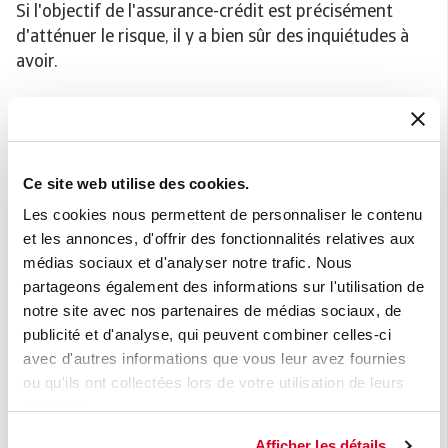
Si l'objectif de l'assurance-crédit est précisément
d'atténuer le risque, il y a bien sûr des inquiétudes à
avoir.
Tous les risques ne sont pas couverts par défaut. Ce
qui est couvert est clairement indiqué dans votre
police. Les risques commerciaux (sur le crédit) et
éventuellement les risques politiques sont courants.
Ce site web utilise des cookies.
Les factures contestées et, par exemple, les ruptures
Les cookies nous permettent de personnaliser le contenu
de contrat sont exclues.
et les annonces, d'offrir des fonctionnalités relatives aux
médias sociaux et d'analyser notre trafic. Nous
Dans la plupart des cas, vous supportez vous-même
partageons également des informations sur l'utilisation de
une partie de la perte, mais uniquement si le débiteur
notre site avec nos partenaires de médias sociaux, de
ne paie pas (la totalité). Dans ce cas, vous recevez
publicité et d'analyse, qui peuvent combiner celles-ci
généralement 90 % du montant couvert, comme
avec d'autres informations que vous leur avez fournies
dans notre exemple. Dans la police, nous incluons
ou qu'ils ont collectées lors de votre utilisation de leurs
généralement un seuil d'intervention, souvent 500
services.
euros, qui exclut notre intervention en dessous d'un
Afficher les détails