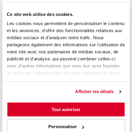
allègement à court terme - comme la suspension des
intérêts et des frais de retard - en échange de
Ce site web utilise des cookies.
paiements plus rapides. Pour les clients qui ont de
Les cookies nous permettent de personnaliser le contenu
graves problèmes de trésorerie et qui ne peuvent pas
et les annonces, d'offrir des fonctionnalités relatives aux
payer l'intégralité de leur facture, envisagez de
médias sociaux et d'analyser notre trafic. Nous
mettre au point un plan pour recevoir un paiement
partageons également des informations sur l'utilisation de
partiel à court terme. Cette solution est préférable à
notre site avec nos partenaires de médias sociaux, de
l'annulation de la totalité de la dette.
publicité et d'analyse, qui peuvent combiner celles-ci
avec d'autres informations que vous leur avez fournies
Étape 3 - Rationalisez votre processus
ou qu'ils ont collectées lors de votre utilisation de leurs
débiteur
services.
Afficher les détails
Dans des circonstances
économiques normales, de
petites lacunes dans votre
Tout autoriser
processus de traitement des
débiteurs peuvent ne pas être un
Personnaliser
problème, mais dans le climat