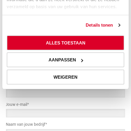
verzameld op basis van uw gebruik van hun services.
Details tonen
ALLES TOESTAAN
Jouw gegevens
AANPASSEN
Jouw voornaam
*
WEIGEREN
Jouw achternaam
*
Jouw e-mail
*
Naam van jouw bedrijf
*