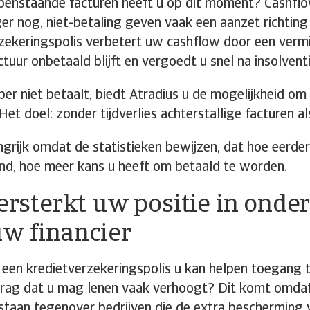
penstaande facturen heeft u op dit moment? Cashfl
rger nog, niet-betaling geven vaak een aanzet richting
zekeringspolis verbetert uw cashflow door een verm
ctuur onbetaald blijft en vergoedt u snel na insolvent
per niet betaalt, biedt Atradius u de mogelijkheid om 
Het doel: zonder tijdverlies achterstallige facturen a
angrijk omdat de statistieken bewijzen, dat hoe eerde
d, hoe meer kans u heeft om betaald te worden.
Versterkt uw positie in ond
w financier
 een kredietverzekeringspolis u kan helpen toegang te
drag dat u mag lenen vaak verhoogt? Dit komt omdat
staan tegenover bedrijven die de extra bescherming 