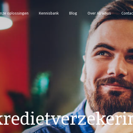
nze oplossingen
Kennisbank
Blog
Over Atradius
Contac
kredietverzekeri