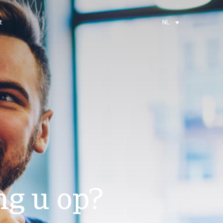
t
NL
ng u op?