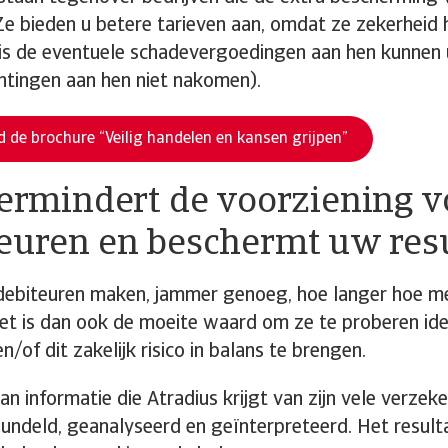
Ze bieden u betere tarieven aan, omdat ze zekerheid
is de eventuele schadevergoedingen aan hen kunnen
htingen aan hen niet nakomen).
 de brochure “Veilig handelen en kansen grijpen”
Vermindert de voorziening 
euren en beschermt uw res
ebiteuren maken, jammer genoeg, hoe langer hoe mee
 Het is dan ook de moeite waard om ze te proberen iden
/of dit zakelijk risico in balans te brengen.
an informatie die Atradius krijgt van zijn vele verze
ndeld, geanalyseerd en geïnterpreteerd. Het result