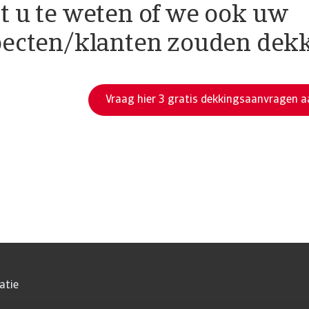
 u te weten of we ook uw
pecten/klanten zouden dek
Vraag hier 3 gratis dekkingsaanvragen a
atie