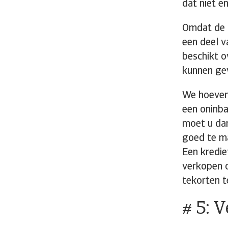
dat niet e
Omdat de p
een deel v
beschikt o
kunnen ge
We hoeven 
een oninb
moet u dan
goed te m
Een kredie
verkopen o
tekorten t
# 5: 