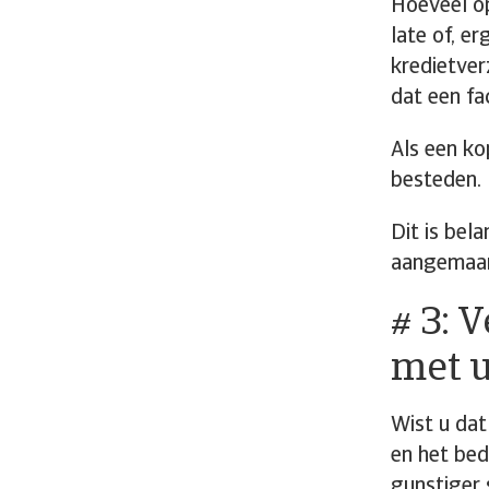
Hoeveel o
late of, e
kredietver
dat een fa
Als een ko
besteden. 
Dit is bel
aangemaan
# 3: 
met u
Wist u dat
en het be
gunstiger 