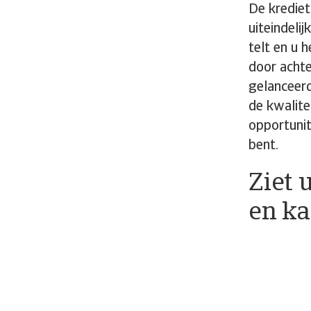
De krediet
uiteindeli
telt en u 
door achte
gelanceerd
de kwalite
opportunit
bent.
Ziet 
en ka