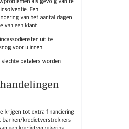
owproblemen als gevolg van te
 insolventie. Een
indering van het aantal dagen
ie van een klant.
incassodiensten uit te
lsnog voor u innen.
r slechte betalers worden
erhandelingen
 krijgen tot extra financiering
 banken/kredietverstrekkers
van een kredietverzekering