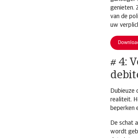
genieten. 
van de pol
uw verplic
Download
# 4: 
debit
Dubieuze d
realiteit.
beperken en
De schat a
wordt gebu