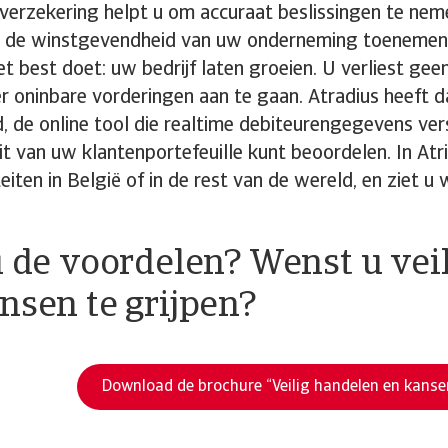
verzekering helpt u om accuraat beslissingen te neme
jk de winstgevendheid van uw onderneming toenemen.
het best doet: uw bedrijf laten groeien. U verliest ge
r oninbare vorderingen aan te gaan. Atradius heeft 
, de online tool die realtime debiteurengegevens ver
it van uw klantenportefeuille kunt beoordelen. In Atr
eiten in België of in de rest van de wereld, en ziet 
u de voordelen? Wenst u vei
nsen te grijpen?
Download de brochure “Veilig handelen en kanse